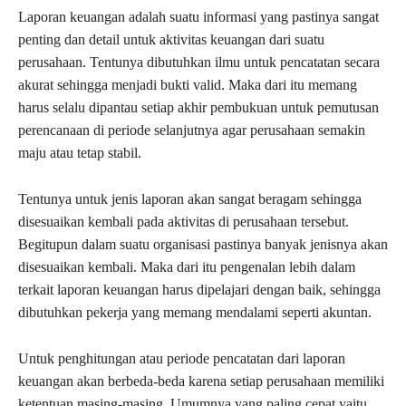
Laporan keuangan adalah suatu informasi yang pastinya sangat
penting dan detail untuk aktivitas keuangan dari suatu
perusahaan. Tentunya dibutuhkan ilmu untuk pencatatan secara
akurat sehingga menjadi bukti valid. Maka dari itu memang
harus selalu dipantau setiap akhir pembukuan untuk pemutusan
perencanaan di periode selanjutnya agar perusahaan semakin
maju atau tetap stabil.
Tentunya untuk jenis laporan akan sangat beragam sehingga
disesuaikan kembali pada aktivitas di perusahaan tersebut.
Begitupun dalam suatu organisasi pastinya banyak jenisnya akan
disesuaikan kembali. Maka dari itu pengenalan lebih dalam
terkait laporan keuangan harus dipelajari dengan baik, sehingga
dibutuhkan pekerja yang memang mendalami seperti akuntan.
Untuk penghitungan atau periode pencatatan dari laporan
keuangan akan berbeda-beda karena setiap perusahaan memiliki
ketentuan masing-masing. Umumnya yang paling cepat yaitu