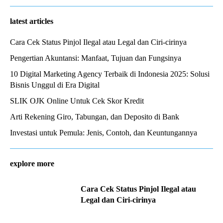
latest articles
Cara Cek Status Pinjol Ilegal atau Legal dan Ciri-cirinya
Pengertian Akuntansi: Manfaat, Tujuan dan Fungsinya
10 Digital Marketing Agency Terbaik di Indonesia 2025: Solusi
Bisnis Unggul di Era Digital
SLIK OJK Online Untuk Cek Skor Kredit
Arti Rekening Giro, Tabungan, dan Deposito di Bank
Investasi untuk Pemula: Jenis, Contoh, dan Keuntungannya
explore more
Cara Cek Status Pinjol Ilegal atau
Legal dan Ciri-cirinya