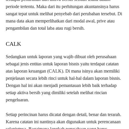
periode tertentu. Maka dari itu perhitungan akuntansinya harus
sangat tepat untuk melihat penyebab dari perubahan tersebut. Di
mana data akan memperlihatkan dari modal awal, prive atau
pengambilan dan total laba atau rugi bersih.
CALK
Sedangkan untuk laporan yang wajib dibuat oleh perusahaan
sebagai jenis entitas untuk laporan bisnis yaitu terdapat catatan
atas laporan keuangan (CALK). Di mana isinya akan memiliki
penjelasan secara lebih rinci untuk hal-hal dalam laporan bisnis.
Dengan hal ini akan menjadi pemantauan lebih baik terhadap
setiap aktiva bersih yang dimiliki setelah melihat rincian
pengeluaran.
Setiap perincinan harus dicatat dengan detail, benar dan terarah.
Karena catatan ini nantinya akan digunakan untuk perencanaan
selanjutnya. Bagaimana langkah perusahaan yang harus