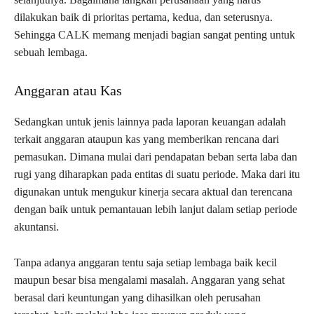
dilakukan baik di prioritas pertama, kedua, dan seterusnya.
Sehingga CALK memang menjadi bagian sangat penting untuk
sebuah lembaga.
Anggaran atau Kas
Sedangkan untuk jenis lainnya pada laporan keuangan adalah
terkait anggaran ataupun kas yang memberikan rencana dari
pemasukan. Dimana mulai dari pendapatan beban serta laba dan
rugi yang diharapkan pada entitas di suatu periode. Maka dari itu
digunakan untuk mengukur kinerja secara aktual dan terencana
dengan baik untuk pemantauan lebih lanjut dalam setiap periode
akuntansi.
Tanpa adanya anggaran tentu saja setiap lembaga baik kecil
maupun besar bisa
mengalami masalah. Anggaran yang sehat
berasal dari keuntungan yang dihasilkan oleh perusahan