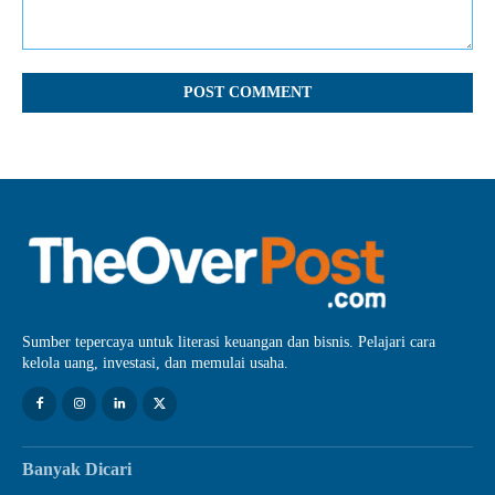
Comment:
Sumber tepercaya untuk literasi keuangan dan bisnis. Pelajari cara
kelola uang, investasi, dan memulai usaha.
Banyak Dicari